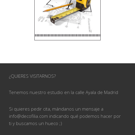
¿QUIERES VISITARNOS?
Tenemos nuestro estudio en la calle
Ayala de Madrid
Si quieres pedir cita, mándanos un mensaje a
info@
decofilia.com indicando qué podemos hacer por
ti
y buscamos un hueco ;)