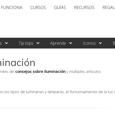
 FUNCIONA
CURSOS
GUÍAS
RECURSOS
REGA
s
Tip tops
Aprende
Iconos
B
minación
 miles de
consejos sobre iluminación
y múltiples artículos
o los tipos de luminarias y lámparas, el funcionamiento de la luz 
Página
Página
Página
Página