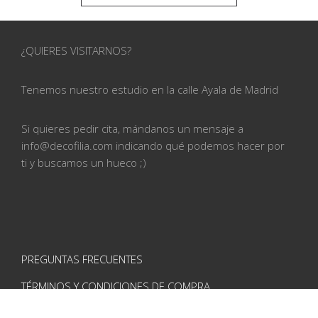
¿QUIERES VISITARNOS?
Tenemos nuestro estudio en la calle
Ayala de Madrid
Si quieres pedir cita, mándanos un mensaje a
info@
decofilia.com indicando qué podemos hacer por
ti
y buscamos un hueco ;)
PREGUNTAS FRECUENTES
TÉRMINOS Y CONDICIONES DE COMPRA
AVISO LEGAL