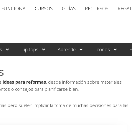
 FUNCIONA
CURSOS
GUÍAS
RECURSOS
REGA
s
Tip tops
Aprende
Iconos
B
s
de
ideas para reformas
, desde información sobre materiales
entos o consejos para planificarse bien.
as pero suelen implicar la toma de muchas decisiones para las
gina
Página
Página
Página