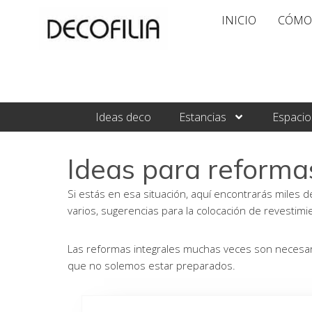
Ir
INICIO
CÓMO
al
contenido
Ideas deco
Estancias
Espacio
Ideas para reforma
Si estás en esa situación, aquí encontrarás miles 
varios, sugerencias para la colocación de revestimi
Las reformas integrales muchas veces son necesari
que no solemos estar preparados.
Pá