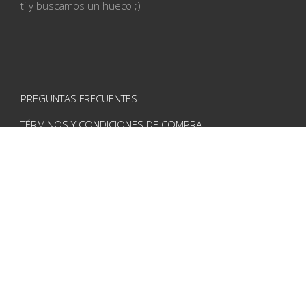
ti
y buscamos un hueco ;)
PREGUNTAS FRECUENTES
TÉRMINOS Y CONDICIONES DE COMPRA
AVISO LEGAL
POLÍTICA DE PRIVACIDAD
POLÍTICA DE COOKIES
CONTACTO
VISÍTANOS EN REDES
Instagram
Pinterest
Facebook