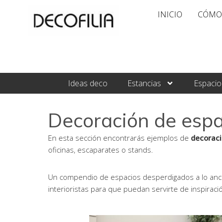
Ir
INICIO
CÓMO
al
contenido
Ideas deco
Estancias
Espacio
Decoración de espa
En esta sección encontrarás ejemplos de
decoraci
oficinas, escaparates o stands.
Un compendio de espacios desperdigados a lo anch
interioristas para que puedan servirte de inspiraci
Pág