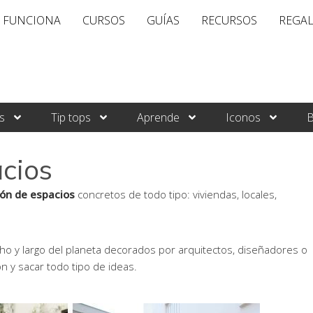
 FUNCIONA
CURSOS
GUÍAS
RECURSOS
REGA
s
Tip tops
Aprende
Iconos
B
cios
ón de espacios
concretos de todo tipo: viviendas, locales,
o y largo del planeta decorados por arquitectos, diseñadores o
ón y sacar todo tipo de ideas.
ina
Página
Página
Página