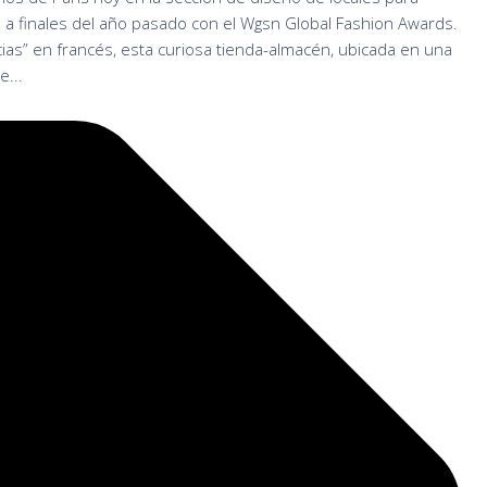
 a finales del año pasado con el Wgsn Global Fashion Awards.
as” en francés, esta curiosa tienda-almacén, ubicada en una
e...