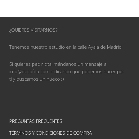
¿QUIERES VISITARNOS?
Tenemos nuestro estudio en la calle
Ayala de Madrid
Si quieres pedir cita, mándanos un mensaje a
info@
decofilia.com indicando qué podemos hacer por
ti
y buscamos un hueco ;)
PREGUNTAS FRECUENTES
TÉRMINOS Y CONDICIONES DE COMPRA