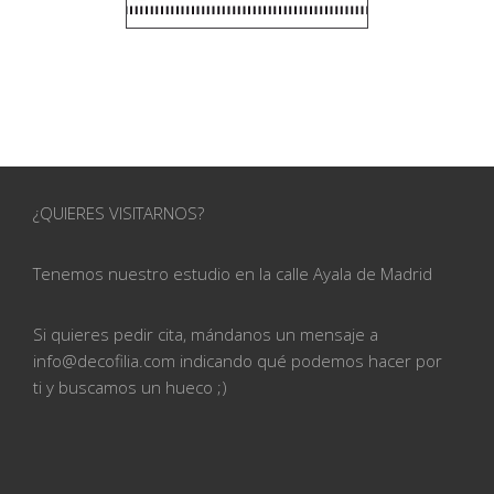
¿QUIERES VISITARNOS?
Tenemos nuestro estudio en la calle
Ayala de Madrid
Si quieres pedir cita, mándanos un mensaje a
info@
decofilia.com indicando qué podemos hacer por
ti
y buscamos un hueco ;)