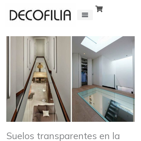
Ir
al
contenido
CÓMO FUNCIONA
DETRÁS DE
Suelos transparentes en la