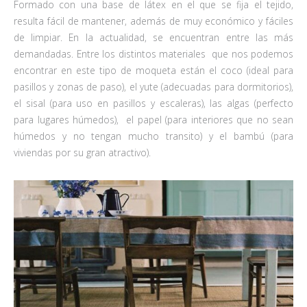
Formado con una base de látex en el que se fija el tejido,
resulta fácil de mantener, además de muy económico y fáciles
de limpiar. En la actualidad, se encuentran entre las más
demandadas. Entre los distintos materiales que nos podemos
encontrar en este tipo de moqueta están el coco (ideal para
pasillos y zonas de paso), el yute (adecuadas para dormitorios),
el sisal (para uso en pasillos y escaleras), las algas (perfecto
para lugares húmedos), el papel (para interiores que no sean
húmedos y no tengan mucho transito) y el bambú (para
viviendas por su gran atractivo).