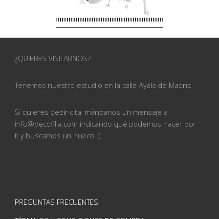
¿QUIERES VISITARNOS?
Tenemos nuestro estudio en la calle
Ayala de Madrid
Si quieres pedir cita, mándanos un mensaje a
info@
decofilia.com indicando qué podemos hacer por
ti
y buscamos un hueco ;)
PREGUNTAS FRECUENTES