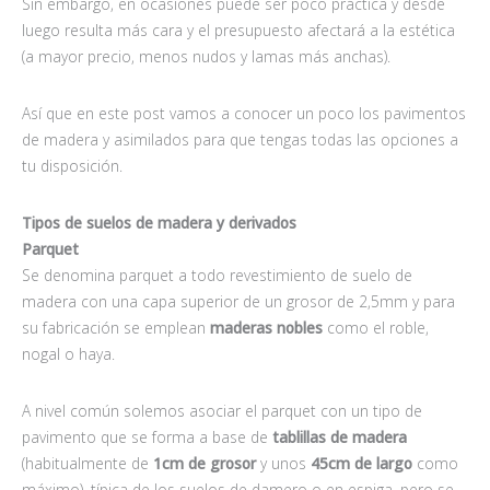
Sin embargo, en ocasiones puede ser poco práctica y desde
luego resulta más cara y el presupuesto afectará a la estética
(a mayor precio, menos nudos y lamas más anchas).
Así que en este post vamos a conocer un poco los pavimentos
de madera y asimilados para que tengas todas las opciones a
tu disposición.
Tipos de suelos de madera y derivados
Parquet
Se denomina parquet a todo revestimiento de suelo de
madera con una capa superior de un grosor de 2,5mm y para
su fabricación se emplean
maderas nobles
como el roble,
nogal o haya.
A nivel común solemos asociar el parquet con un tipo de
pavimento que se forma a base de
tablillas de madera
(habitualmente de
1cm de grosor
y unos
45cm de largo
como
máximo), típica de los suelos de damero o en espiga, pero se