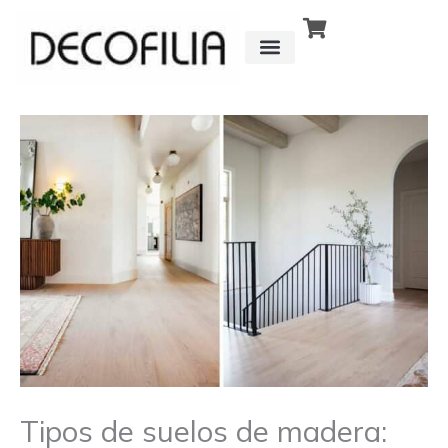
Ir
al
contenido
CÓMO FUNCIONA
DETRÁS DE
Tipos de suelos de madera: