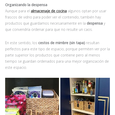
Organizando la despensa
Aunque para el
almacenaje de cocina
algunos optan por usar
frascos de vidrio para poder ver el contenido, también hay
productos que guardamos necesariamente en la
despensa
y
que convendría ordenar para que no resulte un caos.
En este sentido, los
cestos de mimbre (sin tapa)
resultan
perfectos para este tipo de espacio, porque permiten ver por la
parte superior los productos que contiene pero al menos
tiempo se guardan ordenados para una mejor organización de
este espacio.