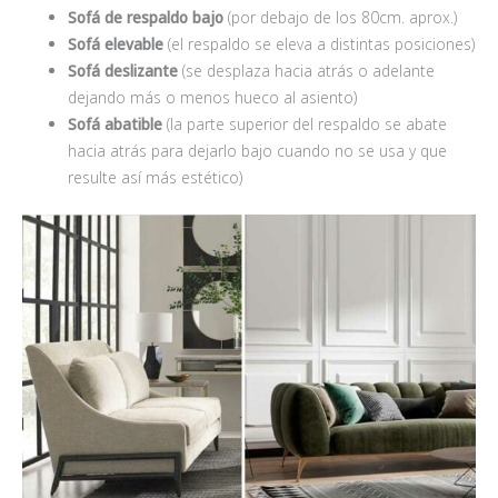
Sofá de respaldo bajo
(por debajo de los 80cm. aprox.)
Sofá elevable
(el respaldo se eleva a distintas posiciones)
Sofá deslizante
(se desplaza hacia atrás o adelante
dejando más o menos hueco al asiento)
Sofá abatible
(la parte superior del respaldo se abate
hacia atrás para dejarlo bajo cuando no se usa y que
resulte así más estético)