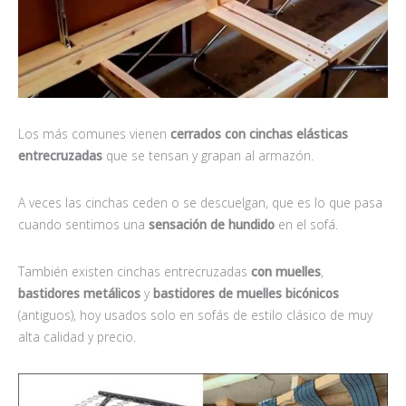
Los más comunes vienen
cerrados con cinchas elásticas
entrecruzadas
que se tensan y grapan al armazón.
A veces las cinchas ceden o se descuelgan, que es lo que pasa
cuando sentimos una
sensación de
hundido
en el sofá.
También existen cinchas entrecruzadas
con muelles
,
bastidores metálicos
y
bastidores de muelles bicónicos
(antiguos), hoy usados solo en sofás de estilo clásico de muy
alta calidad y precio.