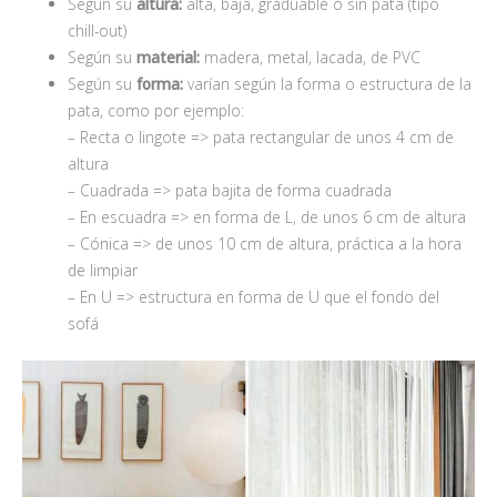
Según su
altura:
alta, baja, graduable o sin pata (tipo
chill-out)
Según su
material:
madera, metal, lacada, de PVC
Según su
forma:
varían según la forma o estructura de la
pata, como por ejemplo:
– Recta o lingote => pata rectangular de unos 4 cm de
altura
– Cuadrada => pata bajita de forma cuadrada
– En escuadra => en forma de L, de unos 6 cm de altura
– Cónica => de unos 10 cm de altura, práctica a la hora
de limpiar
– En U => estructura en forma de U que el fondo del
sofá