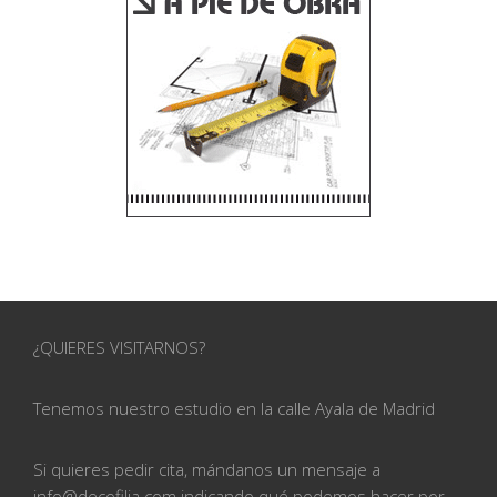
¿QUIERES VISITARNOS?
Tenemos nuestro estudio en la calle
Ayala de Madrid
Si quieres pedir cita, mándanos un mensaje a
info@
decofilia.com indicando qué podemos hacer por