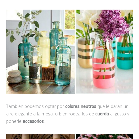
También podemos optar por
colores neutros
que le darán un
aire elegante a la mesa, o bien rodearlos de
cuerda
al gusto y
ponerle
accesorios
.