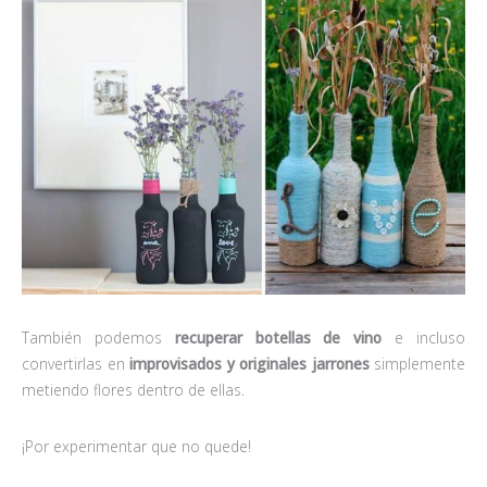
También podemos
recuperar botellas de vino
e incluso
convertirlas en
improvisados y originales
jarrones
simplemente
metiendo flores dentro de ellas.
¡Por experimentar que no quede!