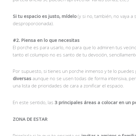
Si tu espacio es justo, mídelo
(y si no, también, no vaya 
desproporcionada).
#2. Piensa en lo que necesitas
El porche es para usarlo, no para que lo admiren tus vecinos
tanto el columpio no es santo de tu devoción, sencillament
Por supuesto, si tienes un porche inmenso y te lo puedes
diversas
aunque no se usen todas de forma intensiva, pero 
una lista de prioridades de cara a zonificar el espacio.
En este sentido, las
3 principales áreas a colocar en un 
ZONA DE ESTAR
Priorízala si lo que te encanta es
invitar a amigos o famili