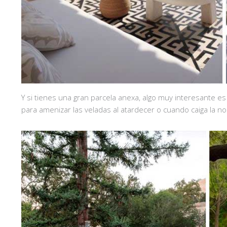
Y si tienes una gran parcela anexa, algo muy interesante e
para amenizar las veladas al atardecer o cuando caiga la 