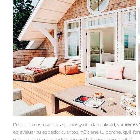
Pero una cosa son los sueños y otra la realidad, y
a veces 
es evaluar tu espacio: cuántos m2 tiene tu porche, qué form
parcela anexa se pueden aprovechar varias zonas, etc.)