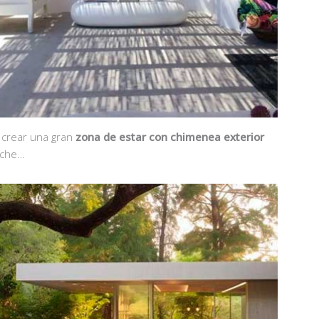
s crear una gran
zona de estar con chimenea exterior
noche…