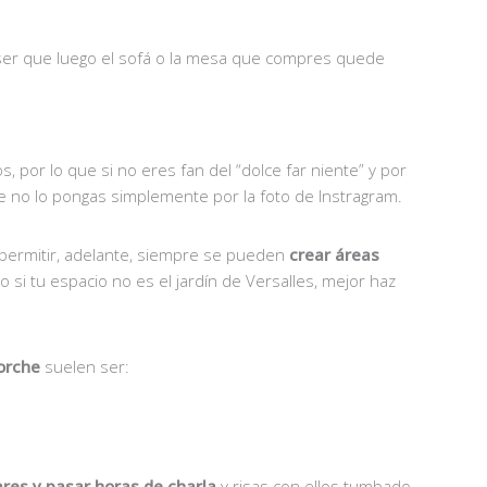
a ser que luego el sofá o la mesa que compres quede
, por lo que si no eres fan del “dolce far niente” y por
e no lo pongas simplemente por la foto de Instragram.
 permitir, adelante, siempre se pueden
crear áreas
si tu espacio no es el jardín de Versalles, mejor haz
porche
suelen ser:
ares y pasar horas de charla
y risas con ellos tumbado