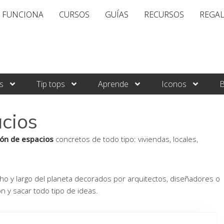
 FUNCIONA
CURSOS
GUÍAS
RECURSOS
REGA
s
Tip tops
Aprende
Iconos
B
cios
ón de espacios
concretos de todo tipo: viviendas, locales,
o y largo del planeta decorados por arquitectos, diseñadores o
ón y sacar todo tipo de ideas.
ina
Página
Página
Página
Página
Página