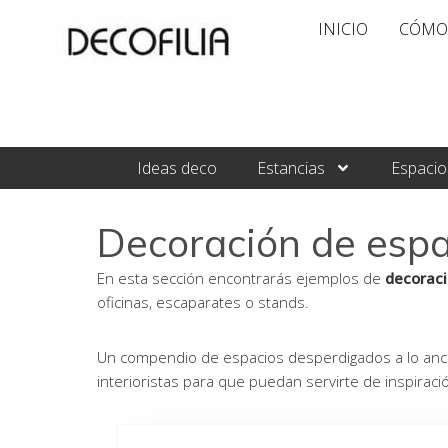
Ir
INICIO
CÓMO
al
contenido
Ideas deco
Estancias
Espacio
Decoración de espa
En esta sección encontrarás ejemplos de
decoraci
oficinas, escaparates o stands.
Un compendio de espacios desperdigados a lo anch
interioristas para que puedan servirte de inspiraci
Página
Pág