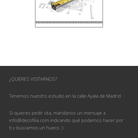
¿QUIERES VISITARNOS?
Tenemos nuestro estudio en la calle
Ayala de Madrid
Si quieres pedir cita, mándanos un mensaje a
info@
decofilia.com indicando qué podemos hacer por
ti
y buscamos un hueco ;)