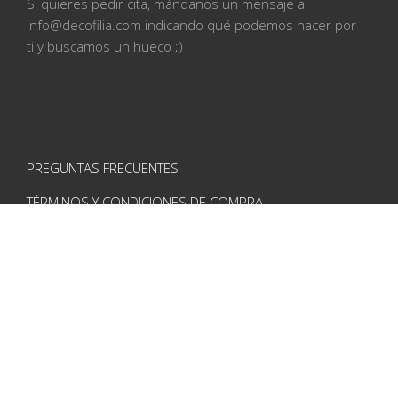
Si quieres pedir cita, mándanos un mensaje a
info@
decofilia.com indicando qué podemos hacer por
ti
y buscamos un hueco ;)
PREGUNTAS FRECUENTES
TÉRMINOS Y CONDICIONES DE COMPRA
AVISO LEGAL
POLÍTICA DE PRIVACIDAD
POLÍTICA DE COOKIES
CONTACTO
VISÍTANOS EN REDES
Instagram
Pinterest
Facebook