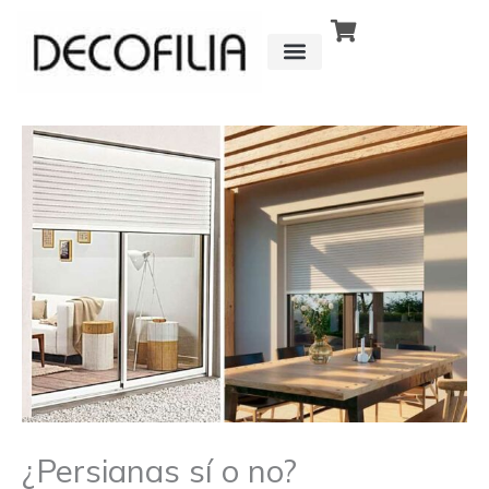
Ir
al
contenido
CÓMO FUNCIONA
DETRÁS DE
¿Persianas sí o no?