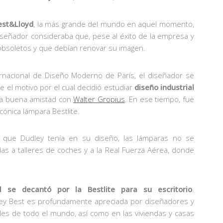
est&Lloyd
, la más grande del mundo en aquel momento,
señador consideraba que, pese al éxito de la empresa y
 obsoletos y que debían renovar su imagen.
ternacional de Diseño Moderno de París, el diseñador se
e el motivo por el cual decidió estudiar
diseño industrial
una buena amistad con
Walter Gropius
. En ese tiempo, fue
ónica lámpara Bestlite.
s que Dudley tenía en su diseño, las lámparas no se
s a talleres de coches y a la Real Fuerza Aérea, donde
ll se decantó por la Bestlite para su escritorio
.
ley Best es profundamente apreciada por diseñadores y
les de todo el mundo, así como en las viviendas y casas