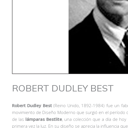
ROBERT DUDLEY BEST
Robert Dudley Best
(Reino Unido, 1892-1984) fue un fabr
movimiento de Diseño Moderno que surgió en el período 
de las
lámparas Bestlite
, una colección que a día de h
primera vez la luz. En su diseño se aprecia la influencia qu