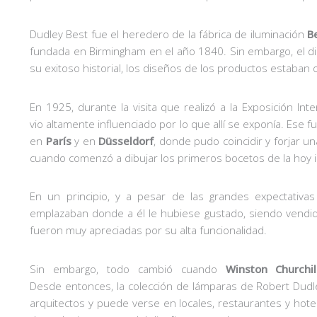
Dudley Best fue el heredero de la fábrica de iluminación
B
fundada en Birmingham en el año 1840. Sin embargo, el di
su exitoso historial, los diseños de los productos estaban
En 1925, durante la visita que realizó a la Exposición In
vio altamente influenciado por lo que allí se exponía. Ese fu
en
París
y en
Düsseldorf
, donde pudo coincidir y forjar 
cuando comenzó a dibujar los primeros bocetos de la hoy ic
En un principio, y a pesar de las grandes expectativa
emplazaban donde a él le hubiese gustado, siendo vendida
fueron muy apreciadas por su alta funcionalidad.
Sin embargo, todo cambió cuando
Winston Churchi
Desde entonces, la colección de lámparas de Robert Dud
arquitectos y puede verse en locales, restaurantes y hote