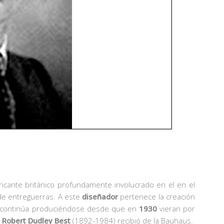
icante británico profundamente involucrado en el en el
de entreguerras. A este
diseñador
pertenece la creación
oy continúa produciéndose desde que en
1930
vieran por
e
Robert Dudley Best
(1892-1984) recibió de la Bauhaus.