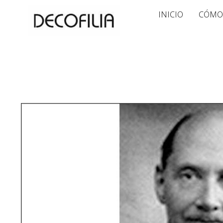
Ir
INICIO
CÓMO
al
contenido