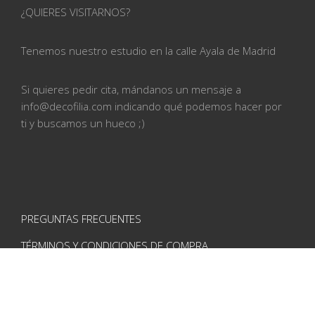
¿QUIERES VISITARNOS?
Tenemos nuestro estudio en la calle
Ayala de Madrid
Si quieres pedir cita, mándanos un mensaje a
info@
decofilia.com indicando qué podemos hacer por
ti
y buscamos un hueco ;)
PREGUNTAS FRECUENTES
TÉRMINOS Y CONDICIONES DE COMPRA
AVISO LEGAL
POLÍTICA DE PRIVACIDAD