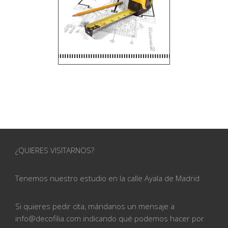
¿QUIERES VISITARNOS?
Tenemos nuestro estudio en la calle
Ayala de Madrid
Si quieres pedir cita, mándanos un mensaje a
info@
decofilia.com indicando qué podemos hacer por