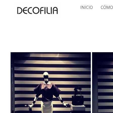
Ir
INICIO
CÓMO
al
contenido