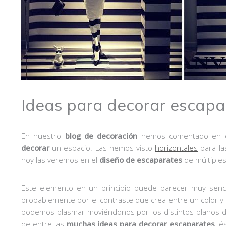
Ideas para decorar escapa
En nuestro
blog de decoración
hemos comentado en otr
decorar
un espacio. Las hemos visto
horizontales
para la
hoy las veremos en el
diseño de escaparates
de múltiples
Este elemento en un principio puede parecer muy sencil
probablemente por el contraste que crea entre un color y ot
podemos plasmar moviéndonos por los distintos planos de
de entre las
muchas ideas para decorar escaparates
, é