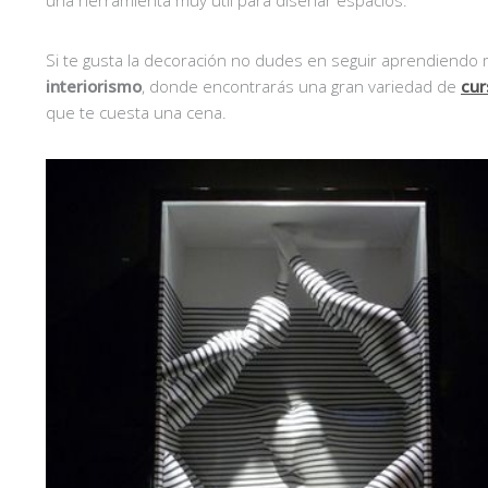
una herramienta muy útil para diseñar espacios.
Si te gusta la decoración no dudes en seguir aprendiendo
interiorismo
, donde encontrarás una gran variedad de
cur
que te cuesta una cena.