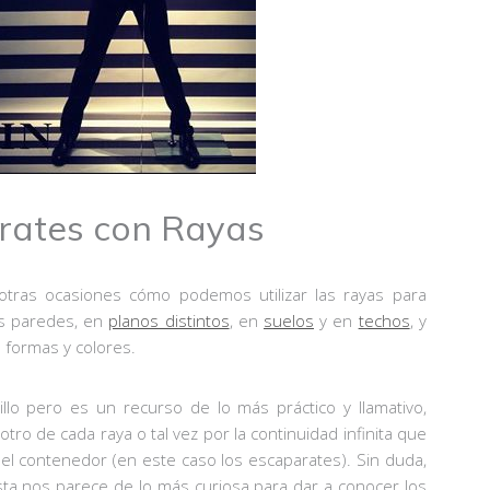
rates con Rayas
as ocasiones cómo podemos utilizar las rayas para
s paredes, en
planos distintos
, en
suelos
y en
techos
, y
 formas y colores.
lo pero es un recurso de lo más práctico y llamativo,
ro de cada raya o tal vez por la continuidad infinita que
l contenedor (en este caso los escaparates). Sin duda,
sta nos parece de lo más curiosa para dar a conocer los