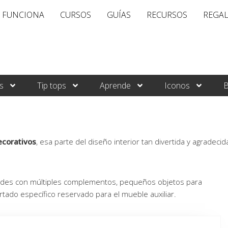
 FUNCIONA
CURSOS
GUÍAS
RECURSOS
REGA
s
Tip tops
Aprende
Iconos
B
corativos
, esa parte del diseño interior tan divertida y agradecid
edes con múltiples complementos, pequeños objetos para
rtado específico reservado para el mueble auxiliar.
ina
Página
Página
Página