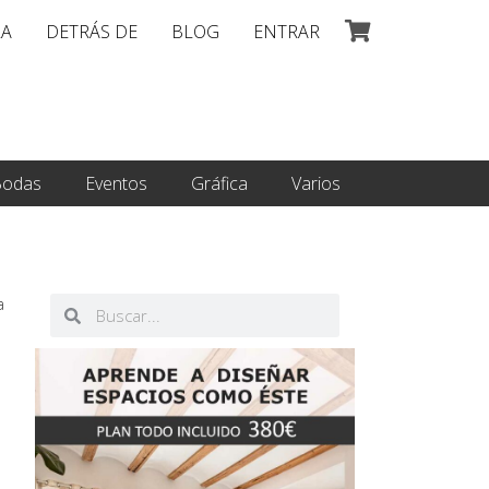
LA
DETRÁS DE
BLOG
ENTRAR
odas
Eventos
Gráfica
Varios
Buscar
Buscar
a