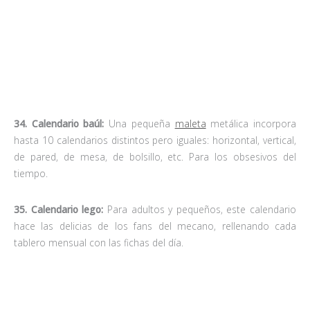
tiempo.
35. Calendario lego:
Para adultos y pequeños, este calendario
hace las delicias de los fans del mecano, rellenando cada
tablero mensual con las fichas del día.
36. Calendario gráfico:
Diseñadores gráficos
ilustran este
calendario con 365 diseños distintos de números para todo el
año. Cada día uno.
37. Calendarios constructivos:
Ya sea con dados, fichas o
piezas de
lego
, estos calendarios se venden sueltos y se
construyen manualmente..