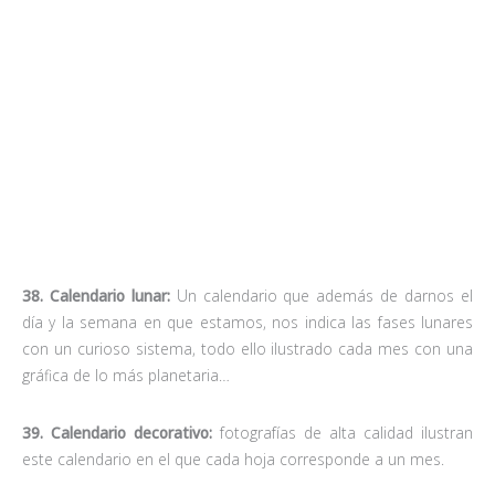
40. Calendario flor:
Curioso calendario de mesa a construir por
uno mismo en el que se acaba formando un polígono cuyas
caras corresponden a cada mes y cuyos cantos de colores
hacen las veces de pétalos de flor.
41. Calendario mediterráneo:
para los amantes del
estilo
marinero
este calendario incorpora los elementos típicos de