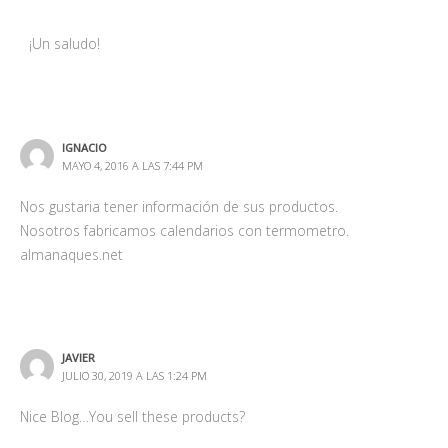
DECOFILIA
AGOSTO 30, 2019 A LAS 12:04 PM
Unfortunately not. We only give ideas!
Best regards,
Eva
MANOLO
JULIO 29, 2020 A LAS 9:03 PM
Opino que el huerto casero es lo mejor y genera riqueza rural