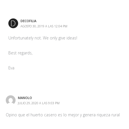
DECOFILIA
AGOSTO 2, 2020 A LAS 6:26 PM
No sé si es el artículo adecuado para este comentario, pero
estamos de acuerdo en que los huertos domésticos son muy
interesantes.
Te tomamos la idea para sacar un post en breve 😉
Un saludo,
Eva Ruiz
Los comentarios están cerrados.