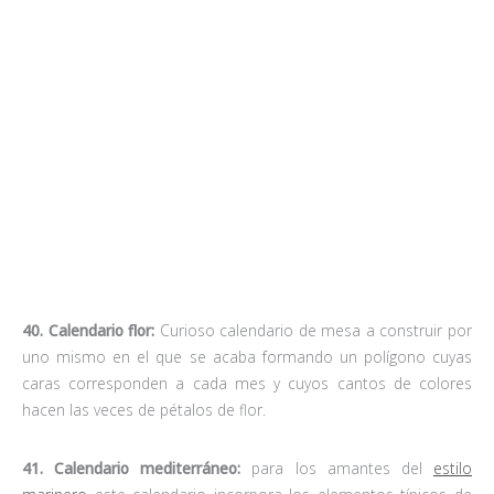
este estilo decorativo, como faros, barquitos o gaviotas.
42. Calendarios animales:
Ya sea a modo de postales o de
recortables,
perros
,
gatos
, ardillas, jirafas u osos panda
conforman estos calendarios basados en el mundo animal.
Ideales para niños o para amantes de las
mascotas
.