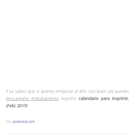
7 comentarios en “45 calendarios originales para los 365 del
año”
ERIKA ORREGO
NOVIEMBRE 6, 2015 A LAS 4:52 PM
Hola… ustedes venden o fabrican estos productos?
DECOFILIA
NOVIEMBRE 6, 2015 A LAS 9:04 PM
Hola Erika,
No, ni los vendemos ni los fabricamos. Nuestro blog es sólo
inspirador, pero seguro que algún diseñador gráfico de tu
zona será capaz de conseguir algo tan creativo o más como
estos calendarios que presentamos.