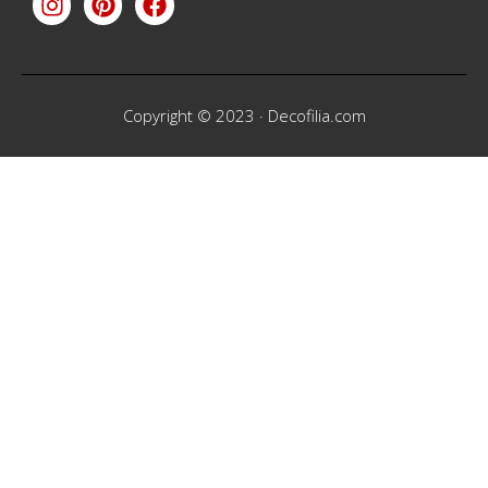
Copyright © 2023 ·
Decofilia.com
Entrar
Nombre de usuario
Contraseña
Recuérdame